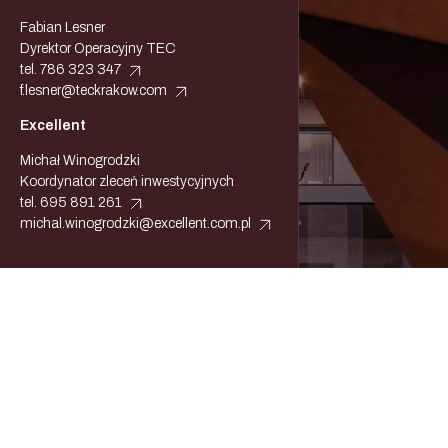
Fabian Lesner
Dyrektor Operacyjny TEC
tel.
786 323 347
f.lesner@teckrakow.com
Excellent
Michał Winogrodzki
Koordynator zleceń inwestycyjnych
tel.
695 891 261
michal.winogrodzki@excellent.com.pl
Napisz do nas