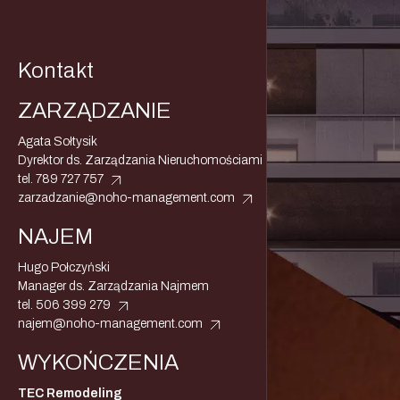
Kontakt
ZARZĄDZANIE
Agata Sołtysik
Dyrektor ds. Zarządzania Nieruchomościami
tel.
789 727 757
zarzadzanie@noho-management.com
NAJEM
Hugo Połczyński
Manager ds. Zarządzania Najmem
tel.
506 399 279
najem@noho-management.com
WYKOŃCZENIA
TEC Remodeling